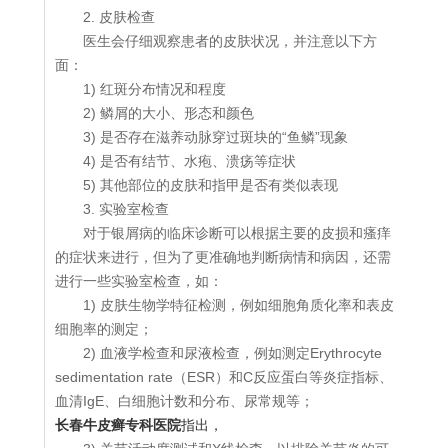
2. 皮肤检查
医生会仔细观察患者的皮肤状况，并注意以下方
面：
1) 红斑分布情况和程度
2) 鳞屑的大小、形态和颜色
3) 是否存在滋养动脉穿过斑块的“鱼鳞”现象
4) 是否有结节、水疱、溃疡等症状
5) 其他部位的皮肤和指甲是否有类似表现
3. 实验室检查
对于银屑病的临床诊断可以根据主要的皮损和瘙痒
的症状来进行，但为了更准确地判断病情和病因，还需
进行一些实验室检查，如：
1) 皮肤生物学特征检测，例如细胞角质化率和表皮
细胞率的测定；
2) 血液学检查和尿液检查，例如测定Erythrocyte
sedimentation rate（ESR）和C反应蛋白等炎症指标、
血清IgE、白细胞计数和分布、尿常规等；
长春牛皮癣专科医院
指出，