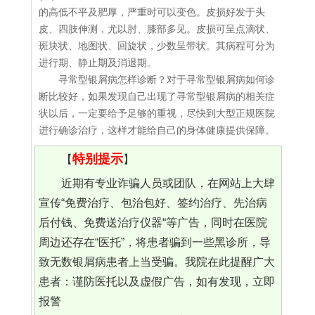
的高低不平及肥厚，严重时可以变色。皮损好发于头
皮、四肢伸测，尤以肘、膝部多见。皮损可呈点滴状、
斑块状、地图状、回旋状，少数呈带状。其病程可分为
进行期、静止期及消退期。
寻常型银屑病怎样诊断？对于寻常型银屑病如何诊
断比较好，如果发现自己出现了寻常型银屑病的相关症
状以后，一定要给予足够的重视，尽快到大型正规医院
进行确诊治疗，这样才能给自己的身体健康提供保障。
特别提示
【
】
近期有专业诈骗人员或团队，在网站上大肆
宣传“免费治疗、包治包好、签约治疗、先治病
后付钱、免费送治疗仪器“等广告，同时在医院
周边还存在“医托”，将患者骗到一些黑诊所，导
致无数银屑病患者上当受骗。我院在此提醒广大
患者：谨防医托以及虚假广告，如有发现，立即
报警