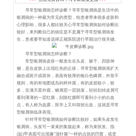
寻常型银屑病怎样诊断？寻常型银屑病是生活中的
银屑病的一种最为常见的类型，给患者带来很多皮肤和
心理影响，很多人都比较关心寻常型银屑病如何诊断比
较好，来判断自己的病症是不是属于寻常型银屑病发
生，患者要早知道选择正规医院进行早期治疗很关键。
寻常型银屑病怎样诊断？
常型银屑病皮疹一般发生在头皮、躯干、四肢伸
侧，是在皮肤上出现红色的丘疹，寻常型银屑病渐扩大
融合成斑片或斑块，表面有较厚的银白色磷屑，外形不
规则，有的有地图或岛屿样外观，有的皮损较小，较
多，呈满天星外观，鳞屑层一层脱落，轻轻刮掉皮屑可
看到薄薄的一层红膜，刮除红膜即可看到小小的出血
点，有人称为血露，医学上又叫筛状出血，这就是寻常
型银屑病临床表现。
针对寻常型银屑病如何诊断比较好，如果头皮发生
银屑病，头发可一束束的集簇起来，称为束状发。指
(趾)甲表面可出现像"顶针箍"一样的点状的凹窝，或变