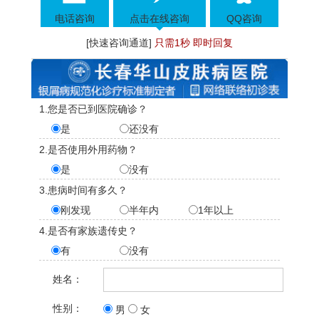
电话咨询
点击在线咨询
QQ咨询
[快速咨询通道]
只需1秒 即时回复
1.您是否已到医院确诊？
是
还没有
2.是否使用外用药物？
是
没有
3.患病时间有多久？
刚发现
半年内
1年以上
4.是否有家族遗传史？
有
没有
姓名：
性别：
男
女