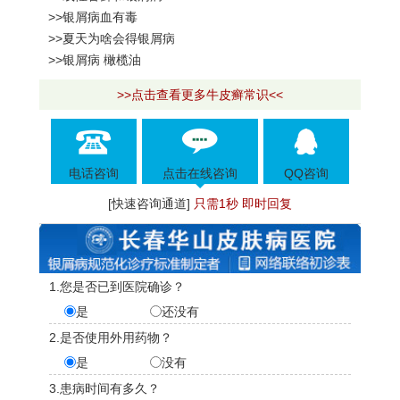
>>银屑病血有毒
>>夏天为啥会得银屑病
>>银屑病 橄榄油
>>点击查看更多牛皮癣常识<<
电话咨询
点击在线咨询
QQ咨询
[快速咨询通道]
只需1秒 即时回复
1.您是否已到医院确诊？
是
还没有
2.是否使用外用药物？
是
没有
3.患病时间有多久？